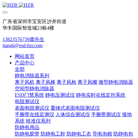
广东省深圳市宝安区沙井街道
华丰国际智造城23栋4楼
13823576739龚先生
jiangli@esd-hzr.com
网站首页
产品中心
全部
静电消除器系列
离子风机
离子风棒
离子风枪
离子风嘴
微型静电消除器
空间型静电消除器
ESD门禁系统
静电压测试仪
静电实时在线监控系统
电阻测试仪
表面电阻测试仪
重锤式表面电阻测试仪
手腕带在线监测仪
人体综合测试仪
手腕带测试仪
接地
系统
校准仪系列
防静电用品
防静电胶带
防静电工鞋
防静电工衣
导电泡棉
防静电包