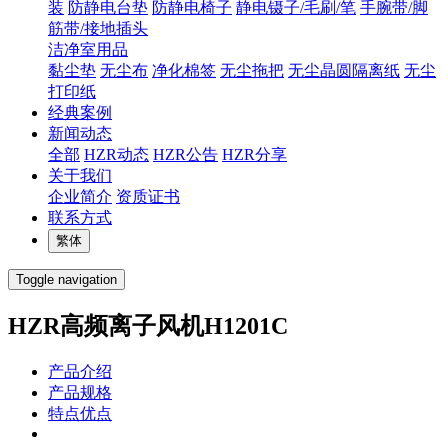
装
防静电台垫
防静电椅子
静电镊子/毛刷/笔
手腕带/脚
筋带/接地插头
洁净室用品
黏尘垫
无尘布
净化棉签
无尘拖把
无尘晶圆隔离纸
无尘
打印纸
经典案例
新闻动态
全部
HZR动态
HZR公告
HZR分享
关于我们
企业简介
资质证书
联系方式
繁体
Toggle navigation
HZR高频离子风机H1201C
产品介绍
产品规格
特点优点