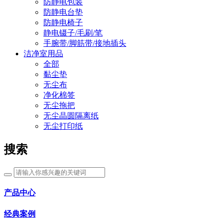
防静电包装
防静电台垫
防静电椅子
静电镊子/毛刷/笔
手腕带/脚筋带/接地插头
洁净室用品
全部
黏尘垫
无尘布
净化棉签
无尘拖把
无尘晶圆隔离纸
无尘打印纸
搜索
产品中心
经典案例