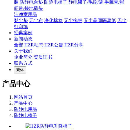
装
防静电台垫
防静电椅子
静电镊子/毛刷/笔
手腕带/脚
筋带/接地插头
洁净室用品
黏尘垫
无尘布
净化棉签
无尘拖把
无尘晶圆隔离纸
无尘
打印纸
经典案例
新闻动态
全部
HZR动态
HZR公告
HZR分享
关于我们
企业简介
资质证书
联系方式
繁体
产品中心
网站首页
产品中心
防静电用品
防静电椅子