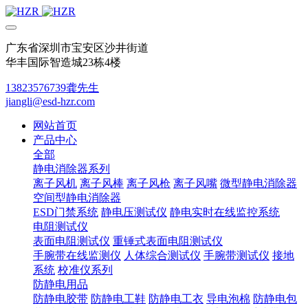
广东省深圳市宝安区沙井街道
华丰国际智造城23栋4楼
13823576739龚先生
jiangli@esd-hzr.com
网站首页
产品中心
全部
静电消除器系列
离子风机
离子风棒
离子风枪
离子风嘴
微型静电消除器
空间型静电消除器
ESD门禁系统
静电压测试仪
静电实时在线监控系统
电阻测试仪
表面电阻测试仪
重锤式表面电阻测试仪
手腕带在线监测仪
人体综合测试仪
手腕带测试仪
接地
系统
校准仪系列
防静电用品
防静电胶带
防静电工鞋
防静电工衣
导电泡棉
防静电包