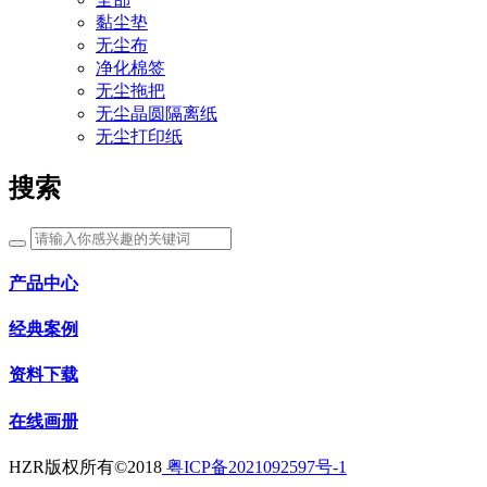
黏尘垫
无尘布
净化棉签
无尘拖把
无尘晶圆隔离纸
无尘打印纸
搜索
产品中心
经典案例
资料下载
在线画册
HZR版权所有©2018
粤ICP备2021092597号-1