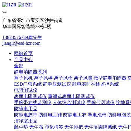
广东省深圳市宝安区沙井街道
华丰国际智造城23栋4楼
13823576739龚先生
jiangli@esd-hzr.com
网站首页
产品中心
全部
静电消除器系列
离子风机
离子风棒
离子风枪
离子风嘴
微型静电消除器
ESD门禁系统
静电压测试仪
静电实时在线监控系统
电阻测试仪
表面电阻测试仪
重锤式表面电阻测试仪
手腕带在线监测仪
人体综合测试仪
手腕带测试仪
接地系
防静电用品
防静电胶带
防静电工鞋
防静电工衣
导电泡棉
防静电包装
洁净室用品
黏尘垫
无尘布
净化棉签
无尘拖把
无尘晶圆隔离纸
无尘