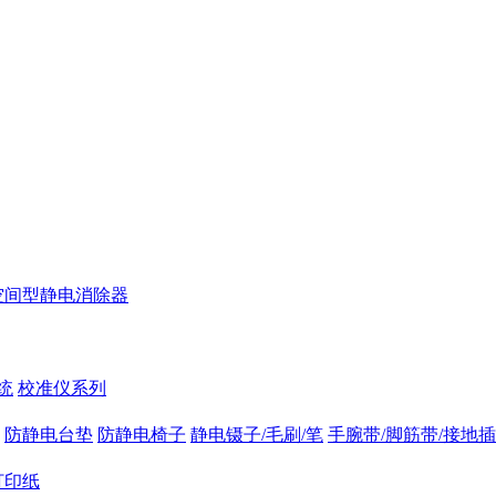
空间型静电消除器
统
校准仪系列
防静电台垫
防静电椅子
静电镊子/毛刷/笔
手腕带/脚筋带/接地
打印纸