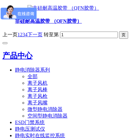
非硅耐高温胶带 （QFN胶带）
上一页
1
2
3
4
下一页
转至第
产品中心
静电消除器系列
全部
离子风机
离子风棒
离子风枪
离子风嘴
微型静电消除器
空间型静电消除器
ESD门禁系统
静电压测试仪
静电实时在线监控系统