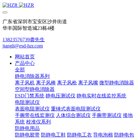
广东省深圳市宝安区沙井街道
华丰国际智造城23栋4楼
13823576739龚先生
jiangli@esd-hzr.com
网站首页
产品中心
全部
静电消除器系列
离子风机
离子风棒
离子风枪
离子风嘴
微型静电消除器
空间型静电消除器
ESD门禁系统
静电压测试仪
静电实时在线监控系统
电阻测试仪
表面电阻测试仪
重锤式表面电阻测试仪
手腕带在线监测仪
人体综合测试仪
手腕带测试仪
接地
系统
校准仪系列
防静电用品
防静电胶带
防静电工鞋
防静电工衣
导电泡棉
防静电包