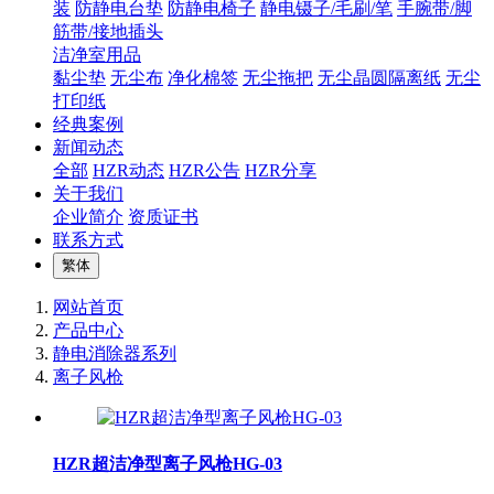
装
防静电台垫
防静电椅子
静电镊子/毛刷/笔
手腕带/脚
筋带/接地插头
洁净室用品
黏尘垫
无尘布
净化棉签
无尘拖把
无尘晶圆隔离纸
无尘
打印纸
经典案例
新闻动态
全部
HZR动态
HZR公告
HZR分享
关于我们
企业简介
资质证书
联系方式
繁体
网站首页
产品中心
静电消除器系列
离子风枪
HZR超洁净型离子风枪HG-03