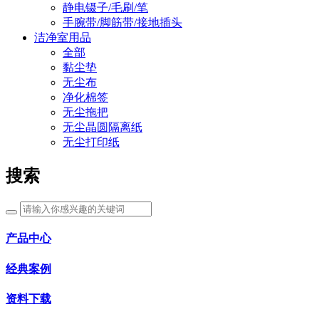
静电镊子/毛刷/笔
手腕带/脚筋带/接地插头
洁净室用品
全部
黏尘垫
无尘布
净化棉签
无尘拖把
无尘晶圆隔离纸
无尘打印纸
搜索
产品中心
经典案例
资料下载