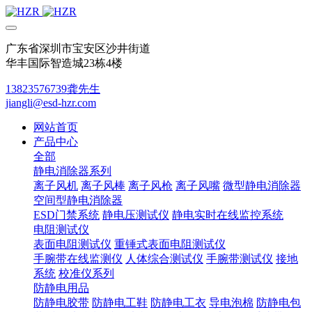
广东省深圳市宝安区沙井街道
华丰国际智造城23栋4楼
13823576739龚先生
jiangli@esd-hzr.com
网站首页
产品中心
全部
静电消除器系列
离子风机
离子风棒
离子风枪
离子风嘴
微型静电消除器
空间型静电消除器
ESD门禁系统
静电压测试仪
静电实时在线监控系统
电阻测试仪
表面电阻测试仪
重锤式表面电阻测试仪
手腕带在线监测仪
人体综合测试仪
手腕带测试仪
接地
系统
校准仪系列
防静电用品
防静电胶带
防静电工鞋
防静电工衣
导电泡棉
防静电包