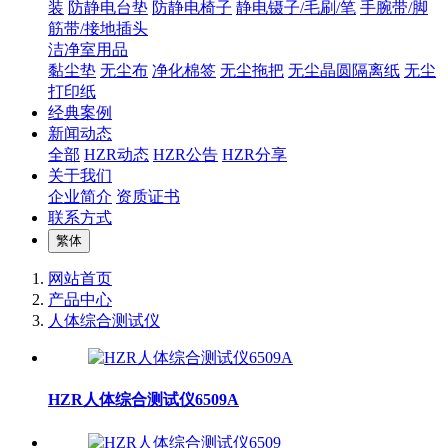
装
防静电台垫
防静电椅子
静电镊子/毛刷/笔
手腕带/脚
筋带/接地插头
洁净室用品
黏尘垫
无尘布
净化棉签
无尘拖把
无尘晶圆隔离纸
无尘
打印纸
经典案例
新闻动态
全部
HZR动态
HZR公告
HZR分享
关于我们
企业简介
资质证书
联系方式
繁体
网站首页
产品中心
人体综合测试仪
HZR人体综合测试仪6509A