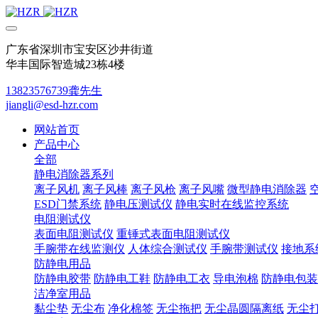
广东省深圳市宝安区沙井街道
华丰国际智造城23栋4楼
13823576739龚先生
jiangli@esd-hzr.com
网站首页
产品中心
全部
静电消除器系列
离子风机
离子风棒
离子风枪
离子风嘴
微型静电消除器
ESD门禁系统
静电压测试仪
静电实时在线监控系统
电阻测试仪
表面电阻测试仪
重锤式表面电阻测试仪
手腕带在线监测仪
人体综合测试仪
手腕带测试仪
接地系
防静电用品
防静电胶带
防静电工鞋
防静电工衣
导电泡棉
防静电包装
洁净室用品
黏尘垫
无尘布
净化棉签
无尘拖把
无尘晶圆隔离纸
无尘