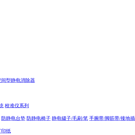
空间型静电消除器
统
校准仪系列
防静电台垫
防静电椅子
静电镊子/毛刷/笔
手腕带/脚筋带/接地
打印纸