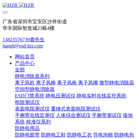
广东省深圳市宝安区沙井街道
华丰国际智造城23栋4楼
13823576739龚先生
jiangli@esd-hzr.com
网站首页
产品中心
全部
静电消除器系列
离子风机
离子风棒
离子风枪
离子风嘴
微型静电消除器
空间型静电消除器
ESD门禁系统
静电压测试仪
静电实时在线监控系统
电阻测试仪
表面电阻测试仪
重锤式表面电阻测试仪
手腕带在线监测仪
人体综合测试仪
手腕带测试仪
接地
系统
校准仪系列
防静电用品
防静电胶带
防静电工鞋
防静电工衣
导电泡棉
防静电包