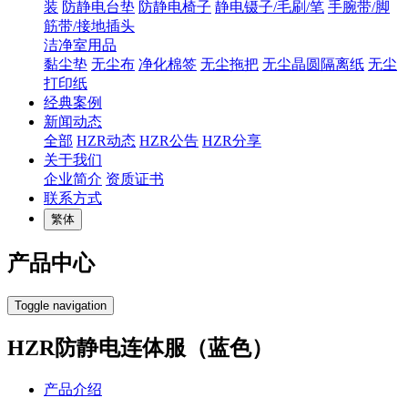
装
防静电台垫
防静电椅子
静电镊子/毛刷/笔
手腕带/脚
筋带/接地插头
洁净室用品
黏尘垫
无尘布
净化棉签
无尘拖把
无尘晶圆隔离纸
无尘
打印纸
经典案例
新闻动态
全部
HZR动态
HZR公告
HZR分享
关于我们
企业简介
资质证书
联系方式
繁体
产品中心
Toggle navigation
HZR防静电连体服（蓝色）
产品介绍