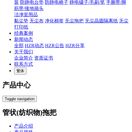
装
防静电台垫
防静电椅子
静电镊子/毛刷/笔
手腕带/脚
筋带/接地插头
洁净室用品
黏尘垫
无尘布
净化棉签
无尘拖把
无尘晶圆隔离纸
无尘
打印纸
经典案例
新闻动态
全部
HZR动态
HZR公告
HZR分享
关于我们
企业简介
资质证书
联系方式
繁体
产品中心
Toggle navigation
管状(纺织物)拖把
产品介绍