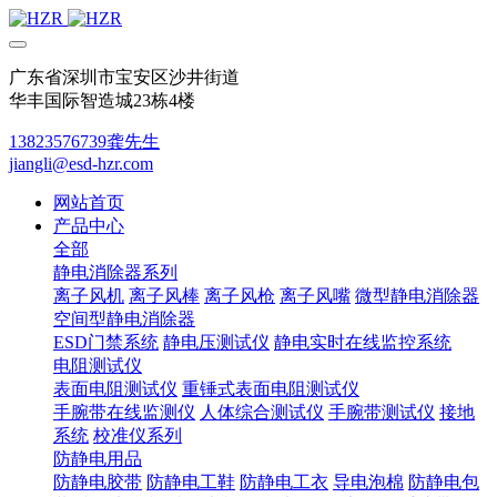
广东省深圳市宝安区沙井街道
华丰国际智造城23栋4楼
13823576739龚先生
jiangli@esd-hzr.com
网站首页
产品中心
全部
静电消除器系列
离子风机
离子风棒
离子风枪
离子风嘴
微型静电消除器
空间型静电消除器
ESD门禁系统
静电压测试仪
静电实时在线监控系统
电阻测试仪
表面电阻测试仪
重锤式表面电阻测试仪
手腕带在线监测仪
人体综合测试仪
手腕带测试仪
接地
系统
校准仪系列
防静电用品
防静电胶带
防静电工鞋
防静电工衣
导电泡棉
防静电包