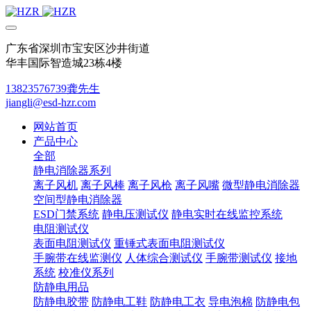
广东省深圳市宝安区沙井街道
华丰国际智造城23栋4楼
13823576739龚先生
jiangli@esd-hzr.com
网站首页
产品中心
全部
静电消除器系列
离子风机
离子风棒
离子风枪
离子风嘴
微型静电消除器
空间型静电消除器
ESD门禁系统
静电压测试仪
静电实时在线监控系统
电阻测试仪
表面电阻测试仪
重锤式表面电阻测试仪
手腕带在线监测仪
人体综合测试仪
手腕带测试仪
接地
系统
校准仪系列
防静电用品
防静电胶带
防静电工鞋
防静电工衣
导电泡棉
防静电包