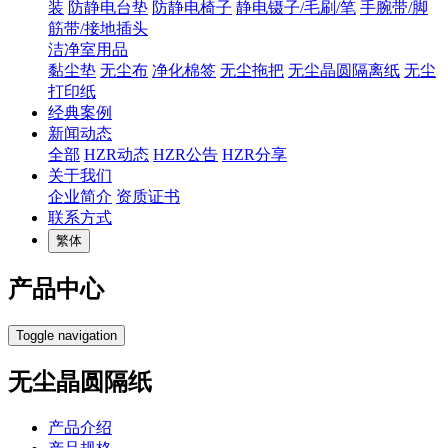
装
防静电台垫
防静电椅子
静电镊子/毛刷/笔
手腕带/脚
筋带/接地插头
洁净室用品
黏尘垫
无尘布
净化棉签
无尘拖把
无尘晶圆隔离纸
无尘
打印纸
经典案例
新闻动态
全部
HZR动态
HZR公告
HZR分享
关于我们
企业简介
资质证书
联系方式
繁体
产品中心
Toggle navigation
无尘晶圆隔纸
产品介绍