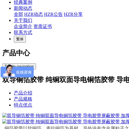
经典案例
新闻动态
全部
HZR动态
HZR公告
HZR分享
关于我们
企业简介
资质证书
联系方式
繁体
产品中心
Toggle navigation
双导铜箔胶带 纯铜双面导电铜箔胶带 导
产品介绍
产品规格
特点优点
铜箔胶带以软铜箔，麦拉铜箔为基材，另外涂布含金属粒子之