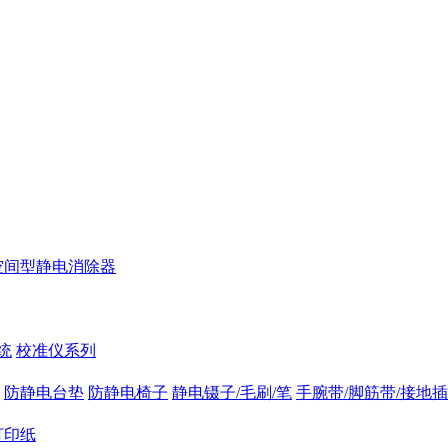
空间型静电消除器
统
校准仪系列
防静电台垫
防静电椅子
静电镊子/毛刷/笔
手腕带/脚筋带/接地
打印纸