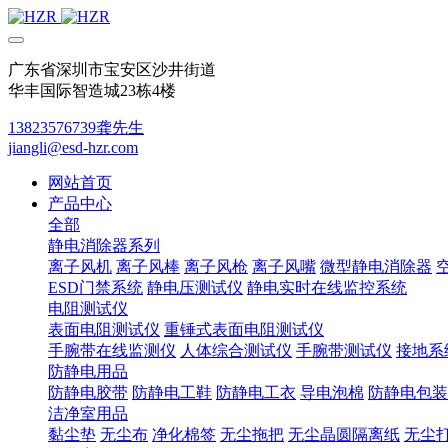
广东省深圳市宝安区沙井街道
华丰国际智造城23栋4楼
13823576739龚先生
jiangli@esd-hzr.com
网站首页
产品中心
全部
静电消除器系列
离子风机
离子风棒
离子风枪
离子风嘴
微型静电消除器
ESD门禁系统
静电压测试仪
静电实时在线监控系统
电阻测试仪
表面电阻测试仪
重锤式表面电阻测试仪
手腕带在线监测仪
人体综合测试仪
手腕带测试仪
接地系
防静电用品
防静电胶带
防静电工鞋
防静电工衣
导电泡棉
防静电包装
洁净室用品
黏尘垫
无尘布
净化棉签
无尘拖把
无尘晶圆隔离纸
无尘