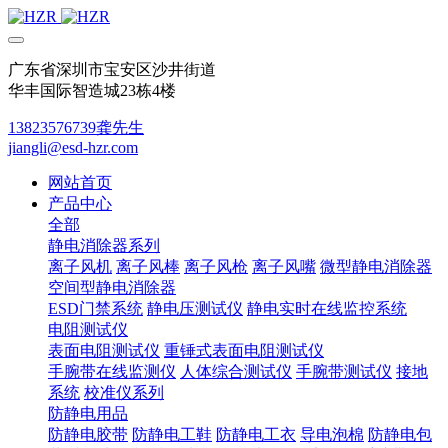
广东省深圳市宝安区沙井街道
华丰国际智造城23栋4楼
13823576739龚先生
jiangli@esd-hzr.com
网站首页
产品中心
全部
静电消除器系列
离子风机
离子风棒
离子风枪
离子风嘴
微型静电消除器
空间型静电消除器
ESD门禁系统
静电压测试仪
静电实时在线监控系统
电阻测试仪
表面电阻测试仪
重锤式表面电阻测试仪
手腕带在线监测仪
人体综合测试仪
手腕带测试仪
接地
系统
校准仪系列
防静电用品
防静电胶带
防静电工鞋
防静电工衣
导电泡棉
防静电包