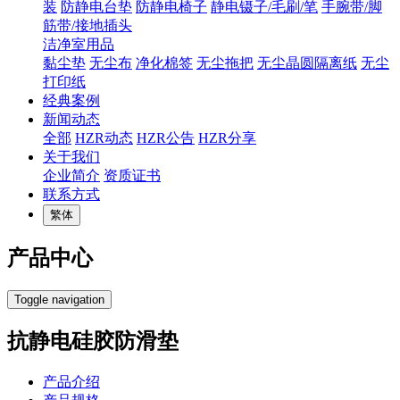
装
防静电台垫
防静电椅子
静电镊子/毛刷/笔
手腕带/脚
筋带/接地插头
洁净室用品
黏尘垫
无尘布
净化棉签
无尘拖把
无尘晶圆隔离纸
无尘
打印纸
经典案例
新闻动态
全部
HZR动态
HZR公告
HZR分享
关于我们
企业简介
资质证书
联系方式
繁体
产品中心
Toggle navigation
抗静电硅胶防滑垫
产品介绍