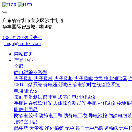
广东省深圳市宝安区沙井街道
华丰国际智造城23栋4楼
13823576739龚先生
jiangli@esd-hzr.com
网站首页
产品中心
全部
静电消除器系列
离子风机
离子风棒
离子风枪
离子风嘴
微型静电消除器
ESD门禁系统
静电压测试仪
静电实时在线监控系统
电阻测试仪
表面电阻测试仪
重锤式表面电阻测试仪
手腕带在线监测仪
人体综合测试仪
手腕带测试仪
接地系
防静电用品
防静电胶带
防静电工鞋
防静电工衣
导电泡棉
防静电包装
洁净室用品
黏尘垫
无尘布
净化棉签
无尘拖把
无尘晶圆隔离纸
无尘