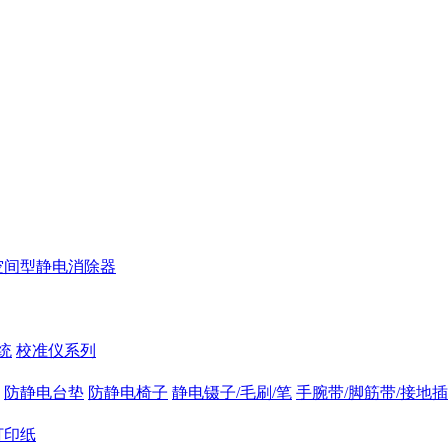
空间型静电消除器
统
校准仪系列
防静电台垫
防静电椅子
静电镊子/毛刷/笔
手腕带/脚筋带/接地
打印纸