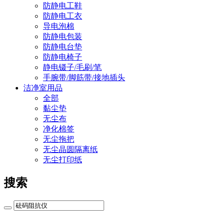
防静电工鞋
防静电工衣
导电泡棉
防静电包装
防静电台垫
防静电椅子
静电镊子/毛刷/笔
手腕带/脚筋带/接地插头
洁净室用品
全部
黏尘垫
无尘布
净化棉签
无尘拖把
无尘晶圆隔离纸
无尘打印纸
搜索