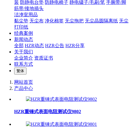
装
防静电台垫
防静电椅子
静电镊子/毛刷/笔
手腕带/脚
筋带/接地插头
洁净室用品
黏尘垫
无尘布
净化棉签
无尘拖把
无尘晶圆隔离纸
无尘
打印纸
经典案例
新闻动态
全部
HZR动态
HZR公告
HZR分享
关于我们
企业简介
资质证书
联系方式
繁体
网站首页
产品中心
HZR重锤式表面电阻测试仪9802