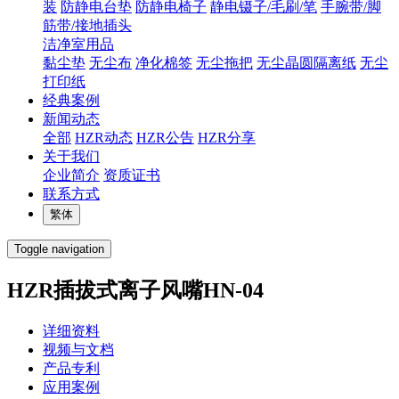
装
防静电台垫
防静电椅子
静电镊子/毛刷/笔
手腕带/脚
筋带/接地插头
洁净室用品
黏尘垫
无尘布
净化棉签
无尘拖把
无尘晶圆隔离纸
无尘
打印纸
经典案例
新闻动态
全部
HZR动态
HZR公告
HZR分享
关于我们
企业简介
资质证书
联系方式
繁体
Toggle navigation
HZR插拔式离子风嘴HN-04
详细资料
视频与文档
产品专利
应用案例