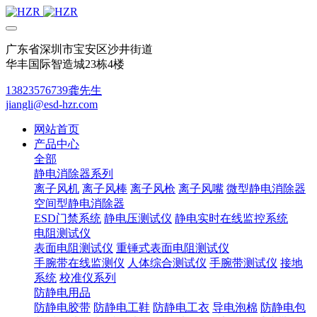
广东省深圳市宝安区沙井街道
华丰国际智造城23栋4楼
13823576739龚先生
jiangli@esd-hzr.com
网站首页
产品中心
全部
静电消除器系列
离子风机
离子风棒
离子风枪
离子风嘴
微型静电消除器
空间型静电消除器
ESD门禁系统
静电压测试仪
静电实时在线监控系统
电阻测试仪
表面电阻测试仪
重锤式表面电阻测试仪
手腕带在线监测仪
人体综合测试仪
手腕带测试仪
接地
系统
校准仪系列
防静电用品
防静电胶带
防静电工鞋
防静电工衣
导电泡棉
防静电包