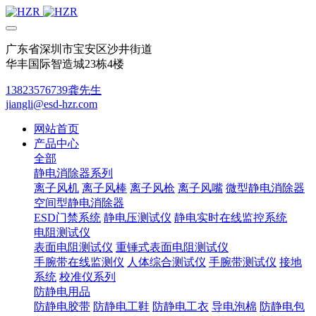
广东省深圳市宝安区沙井街道
华丰国际智造城23栋4楼
13823576739龚先生
jiangli@esd-hzr.com
网站首页
产品中心
全部
静电消除器系列
离子风机
离子风棒
离子风枪
离子风嘴
微型静电消除器
空间型静电消除器
ESD门禁系统
静电压测试仪
静电实时在线监控系统
电阻测试仪
表面电阻测试仪
重锤式表面电阻测试仪
手腕带在线监测仪
人体综合测试仪
手腕带测试仪
接地
系统
校准仪系列
防静电用品
防静电胶带
防静电工鞋
防静电工衣
导电泡棉
防静电包