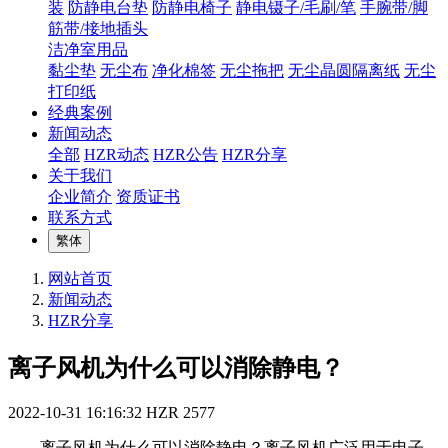
装
防静电台垫
防静电椅子
静电镊子/毛刷/笔
手腕带/脚
筋带/接地插头
洁净室用品
黏尘垫
无尘布
净化棉签
无尘拖把
无尘晶圆隔离纸
无尘
打印纸
经典案例
新闻动态
全部
HZR动态
HZR公告
HZR分享
关于我们
企业简介
资质证书
联系方式
繁体
网站首页
新闻动态
HZR分享
离子风机为什么可以消除静电？
2022-10-31 16:16:32
HZR
2577
离子风机为什么可以消除静电？离子风机广泛用于电子、