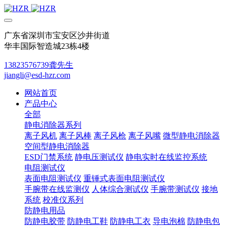
广东省深圳市宝安区沙井街道
华丰国际智造城23栋4楼
13823576739龚先生
jiangli@esd-hzr.com
网站首页
产品中心
全部
静电消除器系列
离子风机
离子风棒
离子风枪
离子风嘴
微型静电消除器
空间型静电消除器
ESD门禁系统
静电压测试仪
静电实时在线监控系统
电阻测试仪
表面电阻测试仪
重锤式表面电阻测试仪
手腕带在线监测仪
人体综合测试仪
手腕带测试仪
接地
系统
校准仪系列
防静电用品
防静电胶带
防静电工鞋
防静电工衣
导电泡棉
防静电包