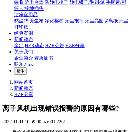
装
防静电台垫
防静电椅子
静电镊子/毛刷/笔
手腕带/脚
筋带/接地插头
洁净室用品
黏尘垫
无尘布
净化棉签
无尘拖把
无尘晶圆隔离纸
无尘
打印纸
经典案例
新闻动态
全部
HZR动态
HZR公告
HZR分享
关于我们
企业简介
资质证书
联系方式
繁体
网站首页
新闻动态
HZR分享
离子风机出现错误报警的原因有哪些?
2022-11-11 10:59:00
hzr001
2261
离子风机出现错误报警的原因有哪些?对除静电环境要求