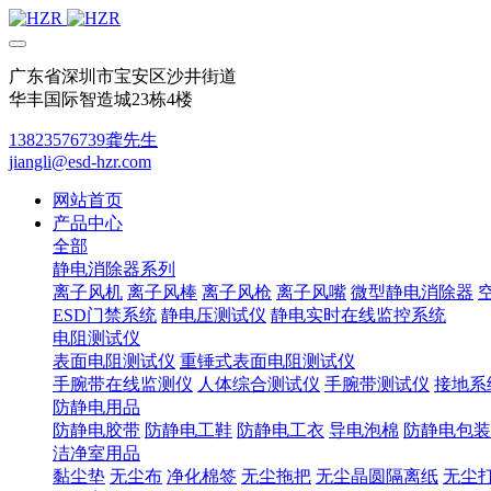
广东省深圳市宝安区沙井街道
华丰国际智造城23栋4楼
13823576739龚先生
jiangli@esd-hzr.com
网站首页
产品中心
全部
静电消除器系列
离子风机
离子风棒
离子风枪
离子风嘴
微型静电消除器
ESD门禁系统
静电压测试仪
静电实时在线监控系统
电阻测试仪
表面电阻测试仪
重锤式表面电阻测试仪
手腕带在线监测仪
人体综合测试仪
手腕带测试仪
接地系
防静电用品
防静电胶带
防静电工鞋
防静电工衣
导电泡棉
防静电包装
洁净室用品
黏尘垫
无尘布
净化棉签
无尘拖把
无尘晶圆隔离纸
无尘