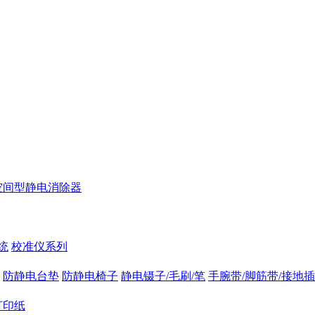
空间型静电消除器
统
校准仪系列
防静电台垫
防静电椅子
静电镊子/毛刷/笔
手腕带/脚筋带/接地
打印纸