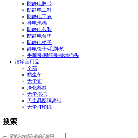
防静电胶带
防静电工鞋
防静电工衣
导电泡棉
防静电包装
防静电台垫
防静电椅子
静电镊子/毛刷/笔
手腕带/脚筋带/接地插头
洁净室用品
全部
黏尘垫
无尘布
净化棉签
无尘拖把
无尘晶圆隔离纸
无尘打印纸
搜索