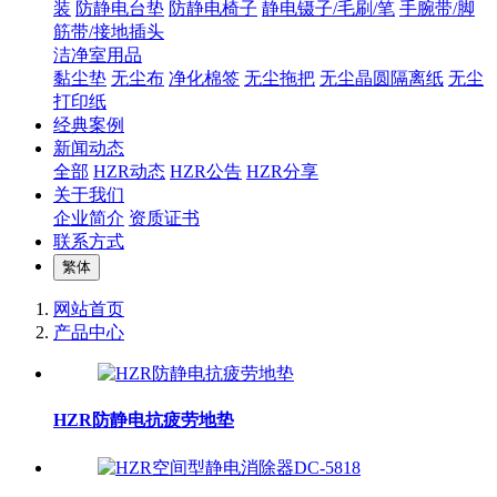
装
防静电台垫
防静电椅子
静电镊子/毛刷/笔
手腕带/脚
筋带/接地插头
洁净室用品
黏尘垫
无尘布
净化棉签
无尘拖把
无尘晶圆隔离纸
无尘
打印纸
经典案例
新闻动态
全部
HZR动态
HZR公告
HZR分享
关于我们
企业简介
资质证书
联系方式
繁体
网站首页
产品中心
HZR防静电抗疲劳地垫