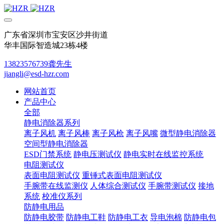
广东省深圳市宝安区沙井街道
华丰国际智造城23栋4楼
13823576739龚先生
jiangli@esd-hzr.com
网站首页
产品中心
全部
静电消除器系列
离子风机
离子风棒
离子风枪
离子风嘴
微型静电消除器
空间型静电消除器
ESD门禁系统
静电压测试仪
静电实时在线监控系统
电阻测试仪
表面电阻测试仪
重锤式表面电阻测试仪
手腕带在线监测仪
人体综合测试仪
手腕带测试仪
接地
系统
校准仪系列
防静电用品
防静电胶带
防静电工鞋
防静电工衣
导电泡棉
防静电包