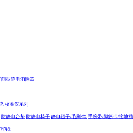
空间型静电消除器
统
校准仪系列
防静电台垫
防静电椅子
静电镊子/毛刷/笔
手腕带/脚筋带/接地
打印纸