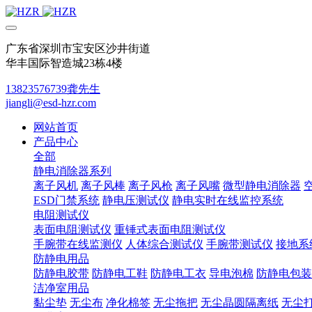
广东省深圳市宝安区沙井街道
华丰国际智造城23栋4楼
13823576739龚先生
jiangli@esd-hzr.com
网站首页
产品中心
全部
静电消除器系列
离子风机
离子风棒
离子风枪
离子风嘴
微型静电消除器
ESD门禁系统
静电压测试仪
静电实时在线监控系统
电阻测试仪
表面电阻测试仪
重锤式表面电阻测试仪
手腕带在线监测仪
人体综合测试仪
手腕带测试仪
接地系
防静电用品
防静电胶带
防静电工鞋
防静电工衣
导电泡棉
防静电包装
洁净室用品
黏尘垫
无尘布
净化棉签
无尘拖把
无尘晶圆隔离纸
无尘