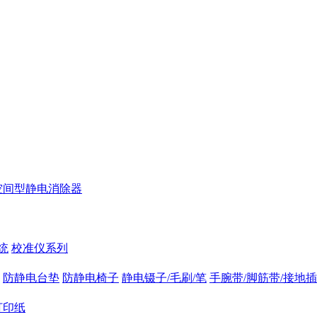
空间型静电消除器
统
校准仪系列
防静电台垫
防静电椅子
静电镊子/毛刷/笔
手腕带/脚筋带/接地
打印纸