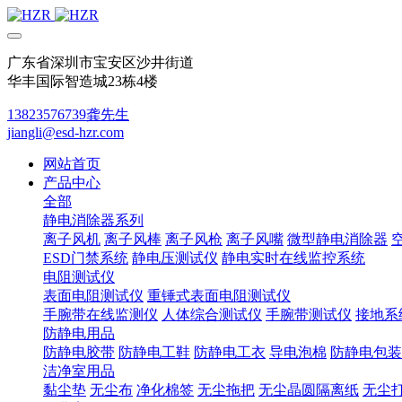
广东省深圳市宝安区沙井街道
华丰国际智造城23栋4楼
13823576739龚先生
jiangli@esd-hzr.com
网站首页
产品中心
全部
静电消除器系列
离子风机
离子风棒
离子风枪
离子风嘴
微型静电消除器
ESD门禁系统
静电压测试仪
静电实时在线监控系统
电阻测试仪
表面电阻测试仪
重锤式表面电阻测试仪
手腕带在线监测仪
人体综合测试仪
手腕带测试仪
接地系
防静电用品
防静电胶带
防静电工鞋
防静电工衣
导电泡棉
防静电包装
洁净室用品
黏尘垫
无尘布
净化棉签
无尘拖把
无尘晶圆隔离纸
无尘