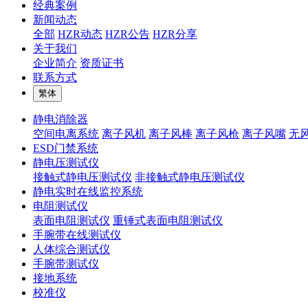
经典案例
新闻动态
全部
HZR动态
HZR公告
HZR分享
关于我们
企业简介
资质证书
联系方式
繁体
静电消除器
空间电离系统
离子风机
离子风棒
离子风枪
离子风嘴
无
ESD门禁系统
静电压测试仪
接触式静电压测试仪
非接触式静电压测试仪
静电实时在线监控系统
电阻测试仪
表面电阻测试仪
重锤式表面电阻测试仪
手腕带在线测试仪
人体综合测试仪
手腕带测试仪
接地系统
校准仪