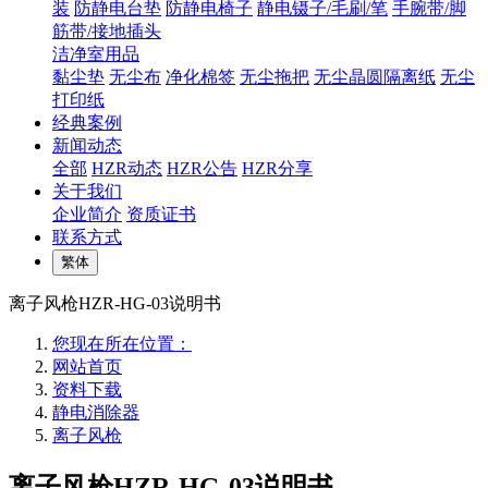
装
防静电台垫
防静电椅子
静电镊子/毛刷/笔
手腕带/脚
筋带/接地插头
洁净室用品
黏尘垫
无尘布
净化棉签
无尘拖把
无尘晶圆隔离纸
无尘
打印纸
经典案例
新闻动态
全部
HZR动态
HZR公告
HZR分享
关于我们
企业简介
资质证书
联系方式
繁体
离子风枪HZR-HG-03说明书
您现在所在位置：
网站首页
资料下载
静电消除器
离子风枪
离子风枪HZR-HG-03说明书