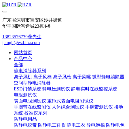
广东省深圳市宝安区沙井街道
华丰国际智造城23栋4楼
13823576739龚先生
jiangli@esd-hzr.com
网站首页
产品中心
全部
静电消除器系列
离子风机
离子风棒
离子风枪
离子风嘴
微型静电消除器
空间型静电消除器
ESD门禁系统
静电压测试仪
静电实时在线监控系统
电阻测试仪
表面电阻测试仪
重锤式表面电阻测试仪
手腕带在线监测仪
人体综合测试仪
手腕带测试仪
接地
系统
校准仪系列
防静电用品
防静电胶带
防静电工鞋
防静电工衣
导电泡棉
防静电包