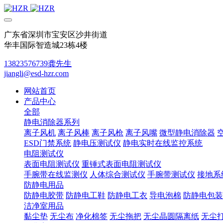
广东省深圳市宝安区沙井街道
华丰国际智造城23栋4楼
13823576739龚先生
jiangli@esd-hzr.com
网站首页
产品中心
全部
静电消除器系列
离子风机
离子风棒
离子风枪
离子风嘴
微型静电消除器
ESD门禁系统
静电压测试仪
静电实时在线监控系统
电阻测试仪
表面电阻测试仪
重锤式表面电阻测试仪
手腕带在线监测仪
人体综合测试仪
手腕带测试仪
接地系
防静电用品
防静电胶带
防静电工鞋
防静电工衣
导电泡棉
防静电包装
洁净室用品
黏尘垫
无尘布
净化棉签
无尘拖把
无尘晶圆隔离纸
无尘