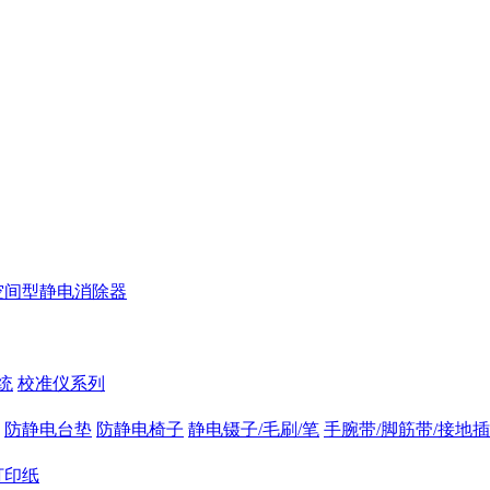
空间型静电消除器
统
校准仪系列
防静电台垫
防静电椅子
静电镊子/毛刷/笔
手腕带/脚筋带/接地
打印纸