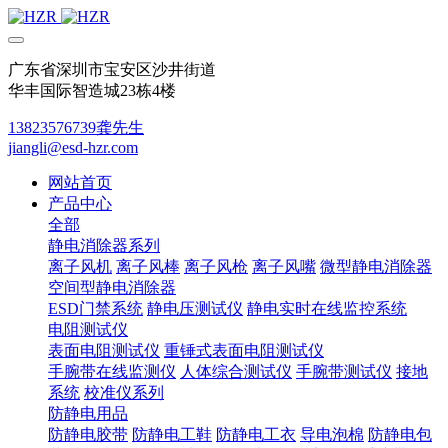
广东省深圳市宝安区沙井街道
华丰国际智造城23栋4楼
13823576739龚先生
jiangli@esd-hzr.com
网站首页
产品中心
全部
静电消除器系列
离子风机
离子风棒
离子风枪
离子风嘴
微型静电消除器
空间型静电消除器
ESD门禁系统
静电压测试仪
静电实时在线监控系统
电阻测试仪
表面电阻测试仪
重锤式表面电阻测试仪
手腕带在线监测仪
人体综合测试仪
手腕带测试仪
接地
系统
校准仪系列
防静电用品
防静电胶带
防静电工鞋
防静电工衣
导电泡棉
防静电包