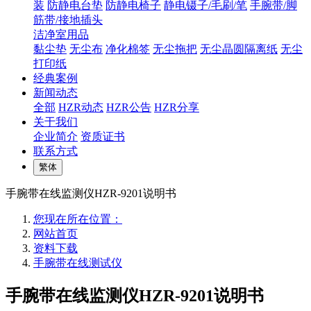
装
防静电台垫
防静电椅子
静电镊子/毛刷/笔
手腕带/脚
筋带/接地插头
洁净室用品
黏尘垫
无尘布
净化棉签
无尘拖把
无尘晶圆隔离纸
无尘
打印纸
经典案例
新闻动态
全部
HZR动态
HZR公告
HZR分享
关于我们
企业简介
资质证书
联系方式
繁体
手腕带在线监测仪HZR-9201说明书
您现在所在位置：
网站首页
资料下载
手腕带在线测试仪
手腕带在线监测仪HZR-9201说明书