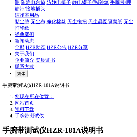
装
防静电台垫
防静电椅子
静电镊子/毛刷/笔
手腕带/脚
筋带/接地插头
洁净室用品
黏尘垫
无尘布
净化棉签
无尘拖把
无尘晶圆隔离纸
无尘
打印纸
经典案例
新闻动态
全部
HZR动态
HZR公告
HZR分享
关于我们
企业简介
资质证书
联系方式
繁体
手腕带测试仪HZR-181A说明书
您现在所在位置：
网站首页
资料下载
手腕带测试仪
手腕带测试仪HZR-181A说明书