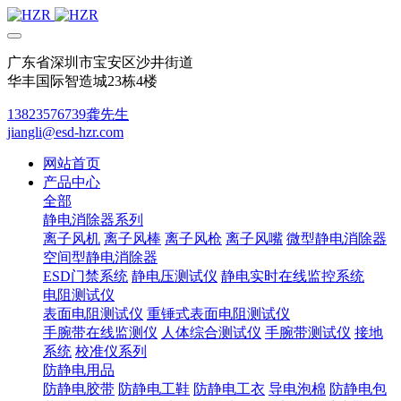
广东省深圳市宝安区沙井街道
华丰国际智造城23栋4楼
13823576739龚先生
jiangli@esd-hzr.com
网站首页
产品中心
全部
静电消除器系列
离子风机
离子风棒
离子风枪
离子风嘴
微型静电消除器
空间型静电消除器
ESD门禁系统
静电压测试仪
静电实时在线监控系统
电阻测试仪
表面电阻测试仪
重锤式表面电阻测试仪
手腕带在线监测仪
人体综合测试仪
手腕带测试仪
接地
系统
校准仪系列
防静电用品
防静电胶带
防静电工鞋
防静电工衣
导电泡棉
防静电包