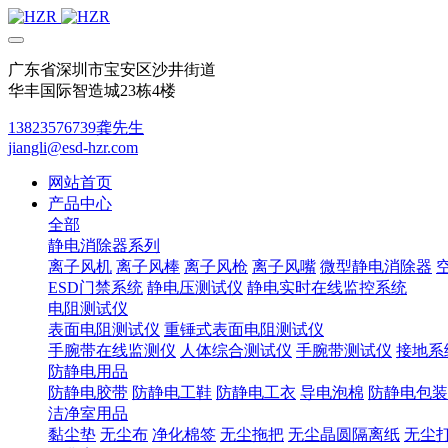
广东省深圳市宝安区沙井街道
华丰国际智造城23栋4楼
13823576739龚先生
jiangli@esd-hzr.com
网站首页
产品中心
全部
静电消除器系列
离子风机
离子风棒
离子风枪
离子风嘴
微型静电消除器
ESD门禁系统
静电压测试仪
静电实时在线监控系统
电阻测试仪
表面电阻测试仪
重锤式表面电阻测试仪
手腕带在线监测仪
人体综合测试仪
手腕带测试仪
接地系
防静电用品
防静电胶带
防静电工鞋
防静电工衣
导电泡棉
防静电包装
洁净室用品
黏尘垫
无尘布
净化棉签
无尘拖把
无尘晶圆隔离纸
无尘