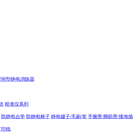
空间型静电消除器
统
校准仪系列
防静电台垫
防静电椅子
静电镊子/毛刷/笔
手腕带/脚筋带/接地
打印纸