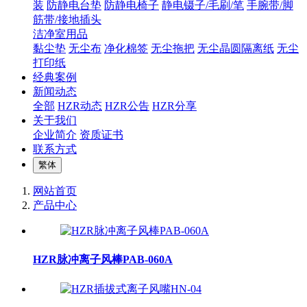
装
防静电台垫
防静电椅子
静电镊子/毛刷/笔
手腕带/脚
筋带/接地插头
洁净室用品
黏尘垫
无尘布
净化棉签
无尘拖把
无尘晶圆隔离纸
无尘
打印纸
经典案例
新闻动态
全部
HZR动态
HZR公告
HZR分享
关于我们
企业简介
资质证书
联系方式
繁体
网站首页
产品中心
HZR脉冲离子风棒PAB-060A