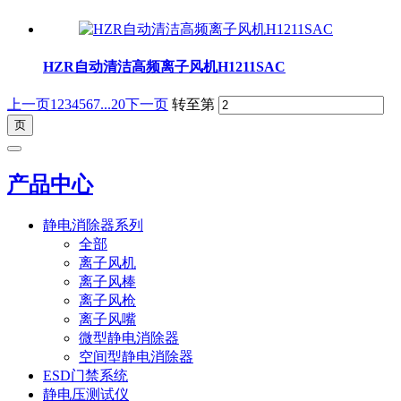
HZR自动清洁高频离子风机H1211SAC
上一页
1
2
3
4
5
6
7
...20
下一页
转至第
产品中心
静电消除器系列
全部
离子风机
离子风棒
离子风枪
离子风嘴
微型静电消除器
空间型静电消除器
ESD门禁系统
静电压测试仪