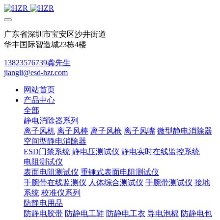
广东省深圳市宝安区沙井街道
华丰国际智造城23栋4楼
13823576739龚先生
jiangli@esd-hzr.com
网站首页
产品中心
全部
静电消除器系列
离子风机
离子风棒
离子风枪
离子风嘴
微型静电消除器
空间型静电消除器
ESD门禁系统
静电压测试仪
静电实时在线监控系统
电阻测试仪
表面电阻测试仪
重锤式表面电阻测试仪
手腕带在线监测仪
人体综合测试仪
手腕带测试仪
接地
系统
校准仪系列
防静电用品
防静电胶带
防静电工鞋
防静电工衣
导电泡棉
防静电包